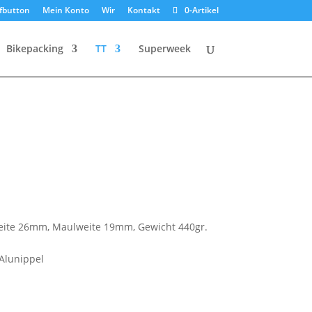
fbutton
Mein Konto
Wir
Kontakt
0-Artikel
Bikepacking
TT
Superweek
eite 26mm, Maulweite 19mm, Gewicht 440gr.
Alunippel