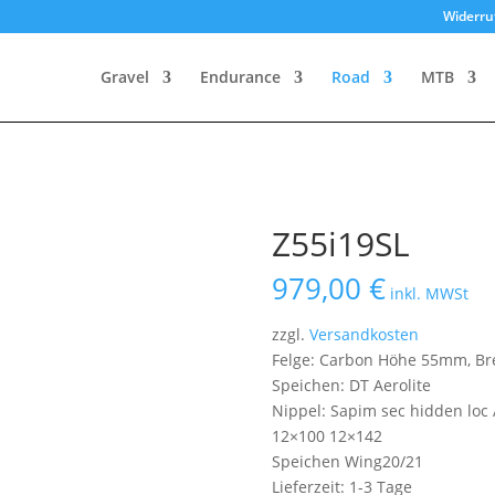
Widerru
Gravel
Endurance
Road
MTB
Z55i19SL
979,00
€
inkl. MWSt
zzgl.
Versandkosten
Felge: Carbon Höhe 55mm, Br
Speichen: DT Aerolite
Nippel: Sapim sec hidden loc 
12×100 12×142
Speichen Wing20/21
Lieferzeit:
1-3 Tage