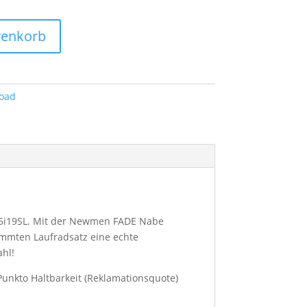
renkorb
oad
 Z55i19SL. Mit der Newmen FADE Nabe
immten Laufradsatz eine echte
hl!
Punkto Haltbarkeit (Reklamationsquote)