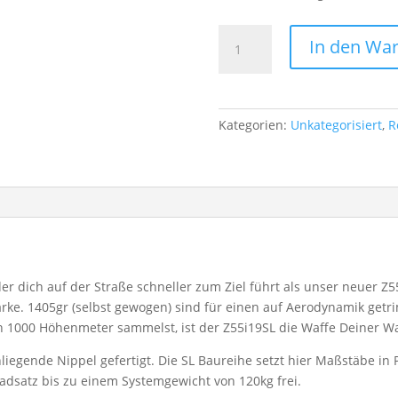
Z55i19SL
In den Wa
Menge
Kategorien:
Unkategorisiert
,
R
der dich auf der Straße schneller zum Ziel führt als unser neuer
rke. 1405gr (selbst gewogen) sind für einen auf Aerodynamik getr
1000 Höhenmeter sammelst, ist der Z55i19SL die Waffe Deiner Wa
iegende Nippel gefertigt. Die SL Baureihe setzt hier Maßstäbe in 
adsatz bis zu einem Systemgewicht von 120kg frei.