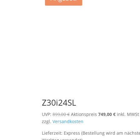
Z30i24SL
Ursprünglicher
Aktueller
UVP:
899,00
€
Aktionspreis
749,00
€
inkl. MWSt
Preis
Preis
zzgl.
Versandkosten
war:
ist:
Lieferzeit:
Express (Bestellung wird am nächst
899,00 €
749,00 €.