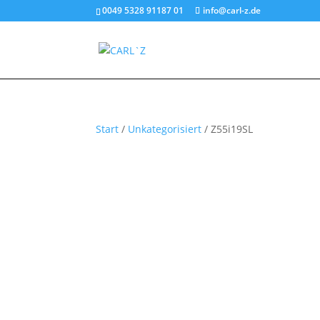
0049 5328 91187 01
info@carl-z.de
Start
/
Unkategorisiert
/ Z55i19SL