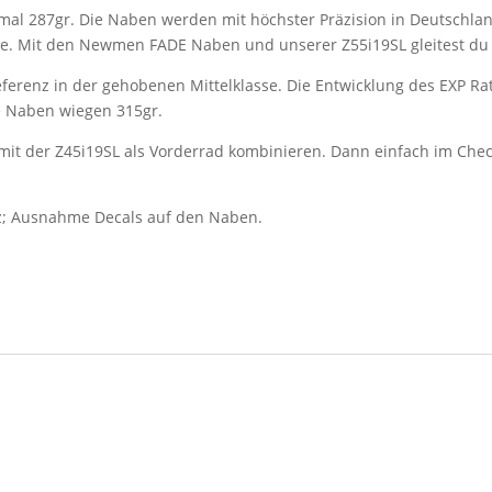
 287gr. Die Naben werden mit höchster Präzision in Deutschland
eise. Mit den Newmen FADE Naben und unserer Z55i19SL gleitest d
ferenz in der gehobenen Mittelklasse. Die Entwicklung des EXP Ra
ie Naben wiegen 315gr.
 mit der Z45i19SL als Vorderrad kombinieren. Dann einfach im Che
z; Ausnahme Decals auf den Naben.