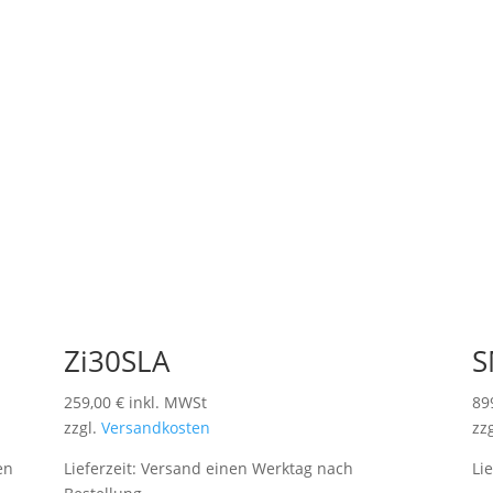
Zi30SLA
S
259,00
€
inkl. MWSt
89
zzgl.
Versandkosten
zz
en
Lieferzeit:
Versand einen Werktag nach
Li